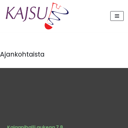
Siirry
suoraan
sisältöön
Ajankohtaista
Kajaanihalli aukeaa 7.8