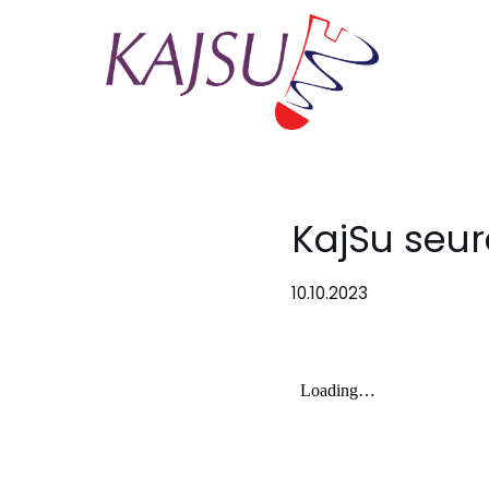
Siirry
suoraan
sisältöön
KajSu seura
10.10.2023