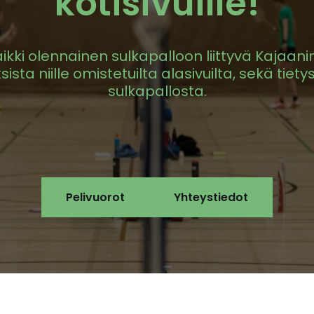
kotisivuille!
aikki olennainen sulkapalloon liittyvä Kajaani
ista niille omistetuilta alasivuilta, sekä tiet
sulkapallosta.
Pelivuorot
Yhteystiedot