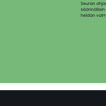
Seuran ohjaa
säännöllisin 
heidän valm