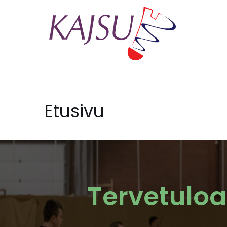
Siirry
suoraan
sisältöön
Etusivu
Tervetuloa