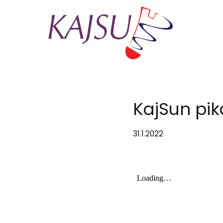
Siirry
suoraan
sisältöön
KajSun pika
31.1.2022