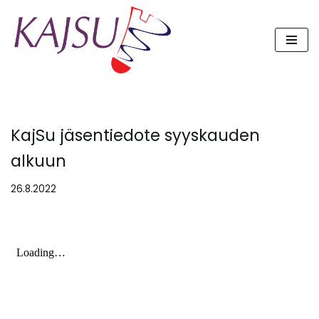
Siirry
suoraan
sisältöön
KajSu jäsentiedote syyskauden
alkuun
26.8.2022