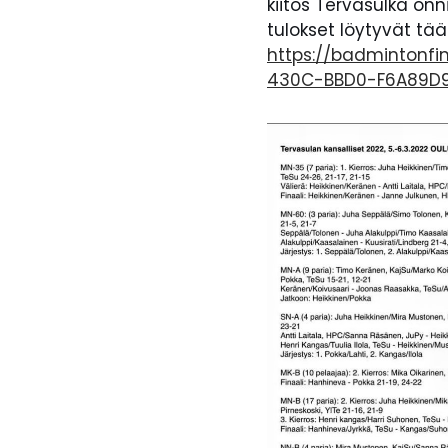
kiitos Tervasulka onn
tulokset löytyvät tää
https://badmintonf
430C-BBD0-F6A89D