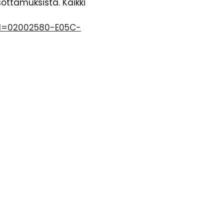
sottamuksista. Kaikki
id=02002580-E05C-