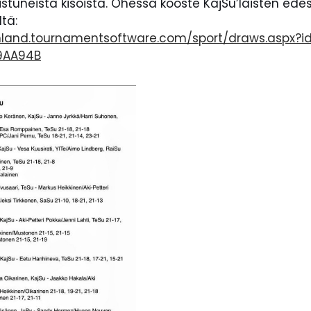
istuneista kisoista. Ohessa kooste KajSu’laisten ede
ltä:
inland.tournamentsoftware.com/sport/draws.aspx?
9AA94B