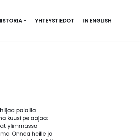
HISTORIA
YHTEYSTIEDOT
IN ENGLISH
iljaa palailla
na kuusi pelaajaa:
sivät ylimmässä
mo. Onnea heille ja