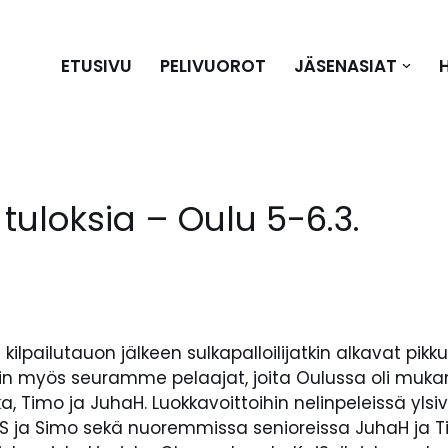
ETUSIVU
PELIVUOROT
JÄSENASIAT
tuloksia – Oulu 5-6.3.
ilpailutauon jälkeen sulkapalloilijatkin alkavat pikkuh
 niin myös seuramme pelaajat, joita Oulussa oli muka
ka, Timo ja JuhaH. Luokkavoittoihin nelinpeleissä yl
S ja Simo sekä nuoremmissa senioreissa JuhaH ja Ti