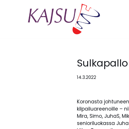
Siirry
suoraan
sisältöön
Sulkapallo 
14.3.2022
Koronasta johtuneen k
kilpailuareenoille –
Mira, Simo, JuhaS, Mi
senioriluokassa Juha