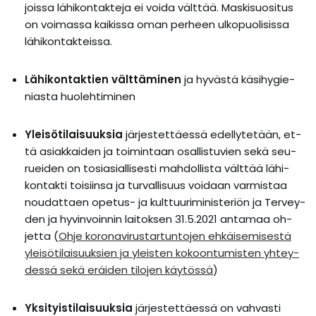
jois­sa lä­hi­kon­tak­te­ja ei voi­da vält­tää. Mas­ki­suo­si­tus
on voi­mas­sa kai­kis­sa oman per­heen ul­ko­puo­li­sis­sa
lä­hi­kon­tak­teis­sa.
Lä­hi­kon­tak­tien vält­tä­mi­nen
ja hy­väs­tä kä­si­hy­gie­
nias­ta huo­leh­ti­mi­nen
Ylei­sö­ti­lai­suuk­sia
jär­jes­tet­täes­sä edel­ly­te­tään, et­
tä asiak­kai­den ja toi­min­taan osal­lis­tu­vien se­kä seu­
ruei­den on to­sia­sial­li­ses­ti mah­dol­lis­ta vält­tää lä­hi­
kon­tak­ti toi­siin­sa ja tur­val­li­suus voi­daan var­mis­taa
nou­dat­taen ope­tus- ja kult­tuu­ri­mi­nis­te­riön ja Ter­vey­
den ja hy­vin­voin­nin lai­tok­sen 31.5.2021 an­ta­maa oh­
jet­ta (
Oh­je ko­ro­na­vi­rus­tar­tun­to­jen eh­käi­se­mi­ses­tä
ylei­sö­ti­lai­suuk­sien ja yleis­ten ko­koon­tu­mis­ten yh­tey­
des­sä se­kä eräi­den ti­lo­jen käy­tös­sä
)
Yk­si­tyis­ti­lai­suuk­sia
jär­jes­tet­täes­sä on vah­vas­ti