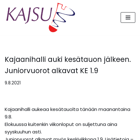
Siirry
suoraan
sisältöön
Kajaanihalli auki kesätauon jälkeen.
Juniorvuorot alkavat KE 1.9
9.8.2021
Kajaanihalli aukeaa kesätauolta tänään maanantaina
9.8.
Elokuussa kuitenkin viikonloput on suljettuna aina
syyskuuhun asti.
Juniorvuorot alkavat myös keskiviikkona 1.9. Lisätietoja –