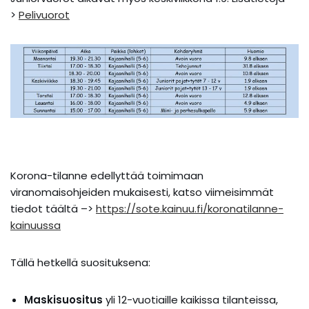
>
Pelivuorot
Korona-tilanne edellyttää toimimaan
viranomaisohjeiden mukaisesti, katso viimeisimmät
tiedot täältä –>
https://sote.kainuu.fi/koronatilanne-
kainuussa
Tällä hetkellä suosituksena:
Mas­ki­suo­si­tus
yli 12-vuo­tiail­le kai­kis­sa ti­lan­teis­sa,