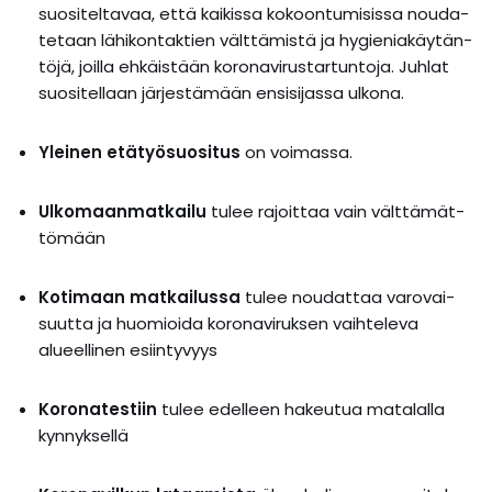
suo­si­tel­ta­vaa, et­tä kai­kis­sa ko­koon­tu­mi­sis­sa nou­da­
te­taan lä­hi­kon­tak­tien vält­tä­mis­tä ja hy­gie­nia­käy­tän­
tö­jä, joil­la eh­käis­tään ko­ro­na­vi­rus­tar­tun­to­ja. Juh­lat
suo­si­tel­laan jär­jes­tä­mään en­si­si­jas­sa ul­ko­na.
Ylei­nen etä­työ­suo­si­tus
on voi­mas­sa.
Ul­ko­maan­mat­kai­lu
tu­lee ra­joit­taa vain vält­tä­mät­
tö­mään
Ko­ti­maan mat­kai­lus­sa
tu­lee nou­dat­taa va­ro­vai­
suut­ta ja huo­mioi­da ko­ro­na­vi­ruk­sen vaih­te­le­va
alueel­li­nen esiin­ty­vyys
Ko­ro­na­tes­tiin
tu­lee edel­leen ha­keu­tua ma­ta­lal­la
kyn­nyk­sel­lä