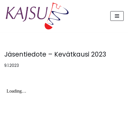
Siirry
suoraan
sisältöön
Jäsentiedote – Kevätkausi 2023
9.1.2023